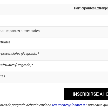
Participantes Extranje
participantes presenciales
rtuales
 presenciales (Pregrado)*
 virtuales (Pregrado)*
tes
antes de pregrado deberán enviar a
resumenes@insmet.cu
una carta que