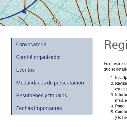
Regi
Convocatoria
Comité organizador
En nuestro si
Eventos
que se detal
Inscri
Modalidades de presentación
Revisi
este p
Resúmenes y trabajos
Inform
mail, e
Pago
:
Fechas importantes
Confi
y los s