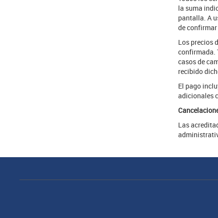
la suma indi
pantalla. A u
de confirmar
Los precios d
confirmada. T
casos de cam
recibido dich
El pago inclu
adicionales 
Cancelacione
Las acreditad
administrati