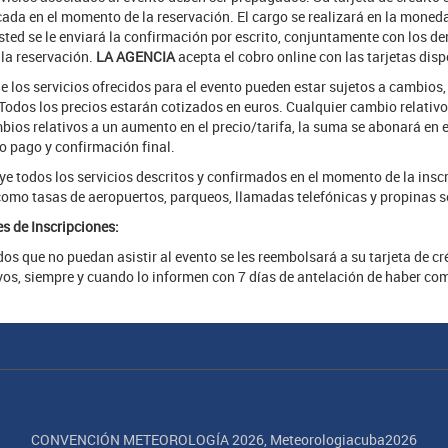
cada en el momento de la reservación. El cargo se realizará en la moned
sted se le enviará la confirmación por escrito, conjuntamente con los d
 la reservación.
LA AGENCIA
acepta el cobro online con las tarjetas dis
e los servicios ofrecidos para el evento pueden estar sujetos a cambios
odos los precios estarán cotizados en euros. Cualquier cambio relativo 
bios relativos a un aumento en el precio/tarifa, la suma se abonará en 
o pago y confirmación final.
ye todos los servicios descritos y confirmados en el momento de la insc
como tasas de aeropuertos, parqueos, llamadas telefónicas y propinas se
s de Inscripciones:
os que no puedan asistir al evento se les reembolsará a su tarjeta de c
vos, siempre y cuando lo informen con 7 días de antelación de haber c
CONVENCIÓN METEOROLOGÍA 2026, Meteorologiacuba2026