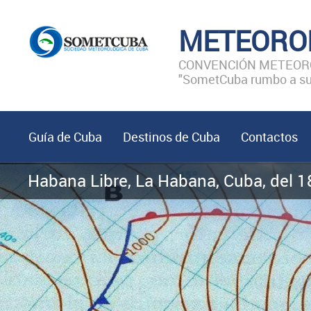
METEORO
CONVENCIÓN METEORO
"SometCuba rumbo a sus
Guía de Cuba
Destinos de Cuba
Contactos
Habana Libre, La Habana, Cuba, del 