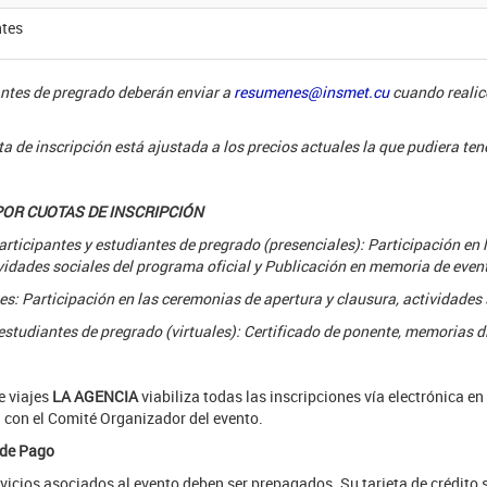
tes
antes de pregrado deberán enviar a
resumenes@insmet.cu
cuando realic
a de inscripción está ajustada a los precios actuales la que pudiera te
OR CUOTAS DE INSCRIPCIÓN
rticipantes y estudiantes de pregrado (presenciales): Participación en l
ividades sociales del programa oficial y Publicación en memoria de even
: Participación en las ceremonias de apertura y clausura, actividades 
estudiantes de pregrado (virtuales): Certificado de ponente, memorias di
e viajes
LA AGENCIA
viabiliza todas las inscripciones vía electrónica en
 con el Comité Organizador del evento.
 de Pago
rvicios asociados al evento deben ser prepagados. Su tarjeta de crédito