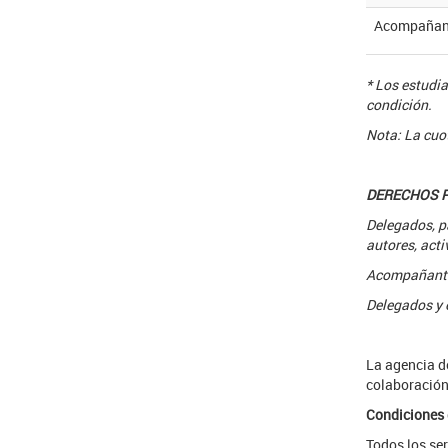
Acompañan
* Los estudi
condición.
Nota: La cuot
DERECHOS P
Delegados, pa
autores, act
Acompañantes
Delegados y 
La agencia d
colaboración
Condiciones
Todos los se