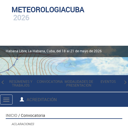
METEOROLOGIACUBA
2026
Habana Libre, La Habana, Cuba, del 18 al 21 de mayo de 2026
RESÚMENES Y
CONVOCATORIA
MODALIDADES DE
EVENTOS
TRABAJOS
PRESENTACIÓN
I
ACREDITACIÓN
Toggle
navigation
INICIO
/ Convocatoria
ACLARACIONES