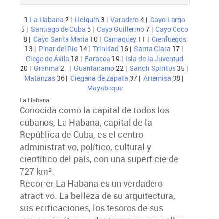
1
La Habana
2 |
Holguín
3 |
Varadero
4 |
Cayo Largo
5 |
Santiago de Cuba
6 |
Cayo Guillermo
7 |
Cayo Coco
8 |
Cayo Santa Maria
10 |
Camagüey
11 |
Cienfuegos
13 |
Pinar del Río
14 |
Trinidad
16 |
Santa Clara
17 |
Ciego de Ávila
18 |
Baracoa
19 |
Isla de la Juventud
20 |
Granma
21 |
Guantánamo
22 |
Sancti Spíritus
35 |
Matanzas
36 |
Ciégana de Zapata
37 |
Artemisa
38 |
Mayabeque
La Habana
Conocida como la capital de todos los
cubanos, La Habana, capital de la
República de Cuba, es el centro
administrativo, político, cultural y
científico del país, con una superficie de
727 km².
Recorrer La Habana es un verdadero
atractivo. La belleza de su arquitectura,
sus edificaciones, los tesoros de sus