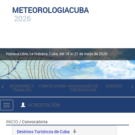
METEOROLOGIACUBA
2026
Habana Libre, La Habana, Cuba, del 18 al 21 de mayo de 2026
RESÚMENES Y
CONVOCATORIA
MODALIDADES DE
EVENTOS
TRABAJOS
PRESENTACIÓN
I
ACREDITACIÓN
Toggle
navigation
INICIO
/ Convocatoria
Destinos Turísticos de Cuba