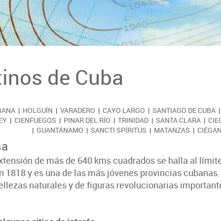
tinos de Cuba
BANA
|
HOLGUÍN
|
VARADERO
|
CAYO LARGO
|
SANTIAGO DE CUBA
EY
|
CIENFUEGOS
|
PINAR DEL RÍO
|
TRINIDAD
|
SANTA CLARA
|
CIE
|
GUANTÁNAMO
|
SANCTI SPÍRITUS
|
MATANZAS
|
CIÉGAN
sa
tensión de más de 640 kms cuadrados se halla al límite 
n 1818 y es una de las más jóvenes provincias cubanas.
llezas naturales y de figuras revolucionarias important