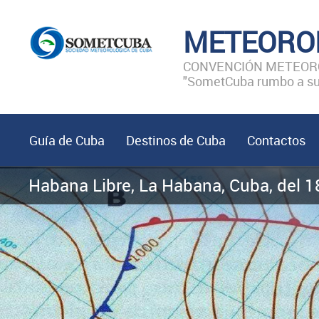
METEORO
CONVENCIÓN METEORO
"SometCuba rumbo a sus
Guía de Cuba
Destinos de Cuba
Contactos
Habana Libre, La Habana, Cuba, del 