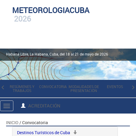
METEOROLOGIACUBA
2026
Habana Libre, La Habana, Cuba, del 18 al 21 de mayo de 2026
RESÚMENES Y
CONVOCATORIA
MODALIDADES DE
EVENTOS
TRABAJOS
PRESENTACIÓN
I
ACREDITACIÓN
Toggle
navigation
INICIO
/ Convocatoria
Destinos Turísticos de Cuba