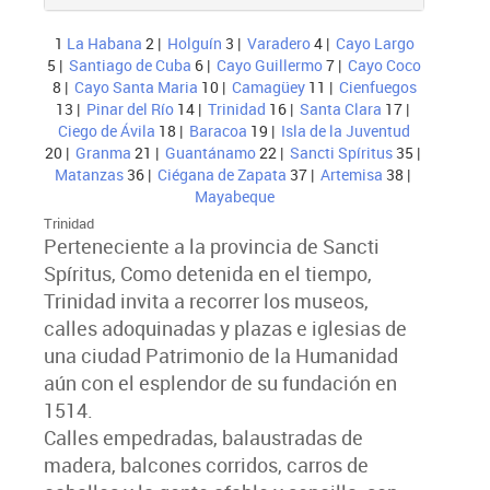
1
La Habana
2 |
Holguín
3 |
Varadero
4 |
Cayo Largo
5 |
Santiago de Cuba
6 |
Cayo Guillermo
7 |
Cayo Coco
8 |
Cayo Santa Maria
10 |
Camagüey
11 |
Cienfuegos
13 |
Pinar del Río
14 |
Trinidad
16 |
Santa Clara
17 |
Ciego de Ávila
18 |
Baracoa
19 |
Isla de la Juventud
20 |
Granma
21 |
Guantánamo
22 |
Sancti Spíritus
35 |
Matanzas
36 |
Ciégana de Zapata
37 |
Artemisa
38 |
Mayabeque
Trinidad
Perteneciente a la provincia de Sancti
Spíritus, Como detenida en el tiempo,
Trinidad invita a recorrer los museos,
calles adoquinadas y plazas e iglesias de
una ciudad Patrimonio de la Humanidad
aún con el esplendor de su fundación en
1514.
Calles empedradas, balaustradas de
madera, balcones corridos, carros de