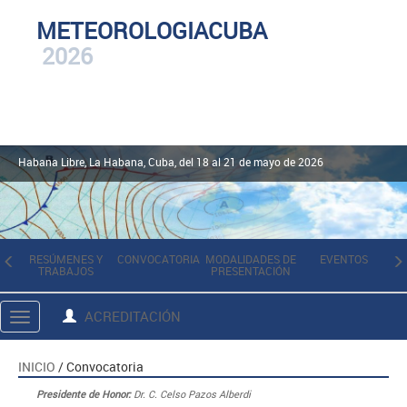
METEOROLOGIACUBA
2026
Habana Libre, La Habana, Cuba, del 18 al 21 de mayo de 2026
RESÚMENES Y
CONVOCATORIA
MODALIDADES DE
EVENTOS
TRABAJOS
PRESENTACIÓN
I
ACREDITACIÓN
Toggle
navigation
INICIO
/ Convocatoria
Presidente de Honor:
Dr. C. Celso Pazos Alberdi