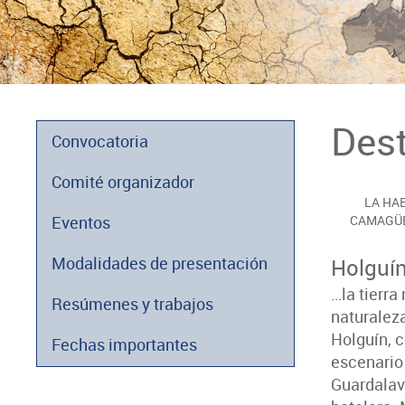
Des
Convocatoria
Comité organizador
LA HA
Eventos
CAMAGÜ
Modalidades de presentación
Holguí
…la tierra
Resúmenes y trabajos
naturaleza
Holguín, c
Fechas importantes
escenario 
Guardalav