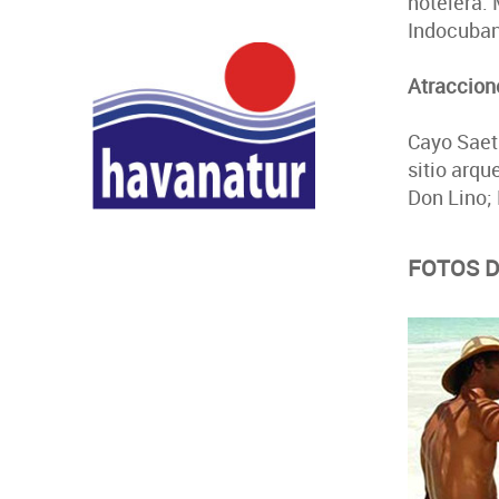
hotelera. 
Indocuban
Atraccion
Cayo Saetí
sitio arq
Don Lino; 
FOTOS 