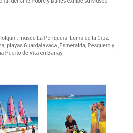
cional del Cine Pobre y Banes exhibe su Museo
 Holguin; museo La Periquera, Loma de la Cruz,
ína, playas Guardalavaca ,Esmeralda, Pesquero y
a Puerto de Vita en Bariay.