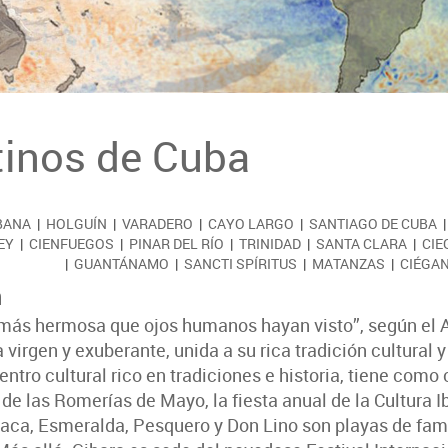
tinos de Cuba
BANA
|
HOLGUÍN
|
VARADERO
|
CAYO LARGO
|
SANTIAGO DE CUBA
EY
|
CIENFUEGOS
|
PINAR DEL RÍO
|
TRINIDAD
|
SANTA CLARA
|
CIE
|
GUANTÁNAMO
|
SANCTI SPÍRITUS
|
MATANZAS
|
CIÉGAN
n
 más hermosa que ojos humanos hayan visto”, según el Al
 virgen y exuberante, unida a su rica tradición cultural y
entro cultural rico en tradiciones e historia, tiene como
de las Romerías de Mayo, la fiesta anual de la Cultura 
aca, Esmeralda, Pesquero y Don Lino son playas de fama 