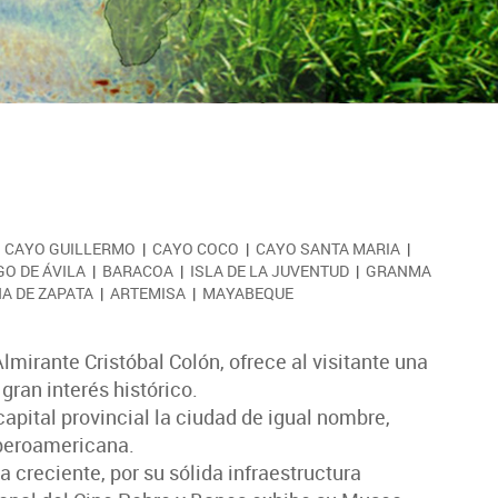
|
CAYO GUILLERMO
|
CAYO COCO
|
CAYO SANTA MARIA
|
GO DE ÁVILA
|
BARACOA
|
ISLA DE LA JUVENTUD
|
GRANMA
A DE ZAPATA
|
ARTEMISA
|
MAYABEQUE
mirante Cristóbal Colón, ofrece al visitante una
 gran interés histórico.
 capital provincial la ciudad de igual nombre,
Iberoamericana.
creciente, por su sólida infraestructura